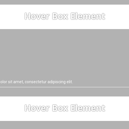
Hover Box Element
lor sit amet, consectetur adipiscing elit.
Hover Box Element