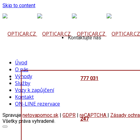
Skip to content
Kontaktujte nás
Úvod
O nás
Výhody
777 031
Služby
Vozy k zapůjčení
Kontakt
ON-LINE rezervace
Spravuje
netovapomoc.sk
|
GDPR
|
reCAPTCHA
|
Zásady ochra
247
Všetky práva vyhradené.