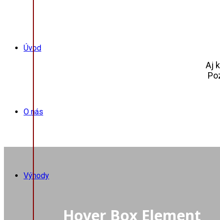
Úvod
Aj 
Poz
O nás
Výhody
Hover Box Element