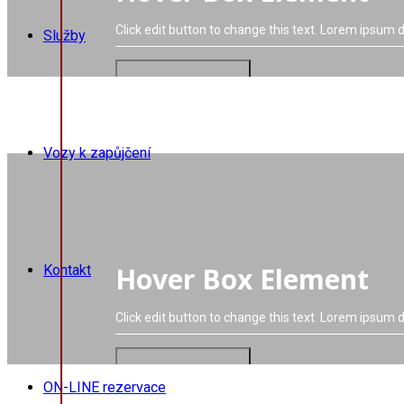
Click edit button to change this text. Lorem ipsum do
Služby
VIAC O PROJEKTE
Vozy k zapůjčení
Hover Box Element
Kontakt
Click edit button to change this text. Lorem ipsum do
VIAC O PROJEKTE
ON-LINE rezervace